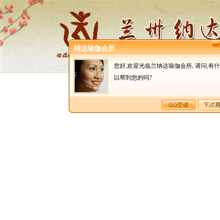
纳达瑜伽会所
网站首页
您好,欢迎光临兰纳达瑜伽会所, 请问,有
以帮到您的吗?