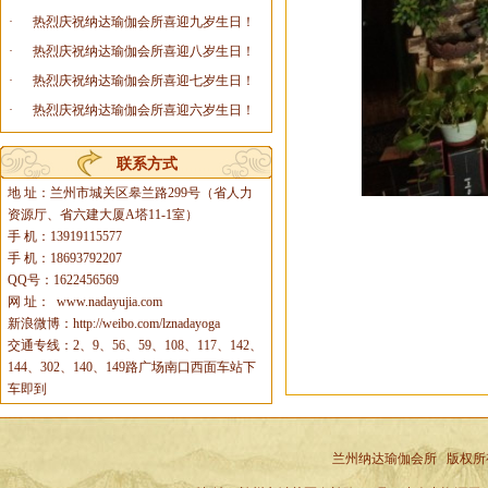
·
热烈庆祝纳达瑜伽会所喜迎九岁生日！
·
热烈庆祝纳达瑜伽会所喜迎八岁生日！
·
热烈庆祝纳达瑜伽会所喜迎七岁生日！
·
热烈庆祝纳达瑜伽会所喜迎六岁生日！
联系方式
地 址：兰州市城关区皋兰路299号（省人力
资源厅、省六建大厦A塔11-1室）
手 机：13919115577
手 机：18693792207
QQ号：1622456569
网 址：
www.nadayujia.com
新浪微博：http://weibo.com/lznadayoga
交通专线：2、9、56、59、108、117、142、
144、302、140、149路广场南口西面车站下
车即到
兰州纳达瑜伽会所
版权所有 ©