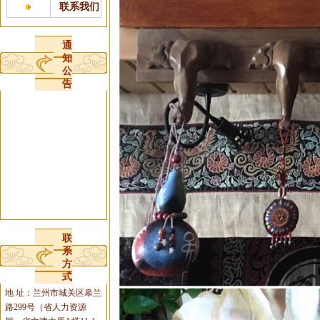
联系我们
通
知
公
告
联
系
方
式
地 址：兰州市城关区皋兰
路299号（省人力资源