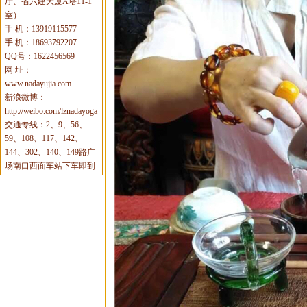
厅、省六建大厦A塔11-1
室）
手 机：13919115577
手 机：18693792207
QQ号：1622456569
网 址：
www.nadayujia.com
新浪微博：
http://weibo.com/lznadayoga
交通专线：2、9、56、
59、108、117、142、
144、302、140、149路广
场南口西面车站下车即到