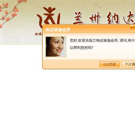
纳达瑜伽会所
网站首页
您好,欢迎光临兰纳达瑜伽会所, 请问,有
以帮到您的吗?